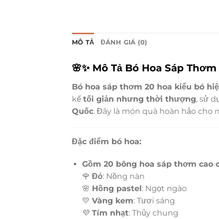
MÔ TẢ
ĐÁNH GIÁ (0)
🌸✨
Mô Tả Bó Hoa Sáp Thơm 
Bó hoa sáp thơm 20 hoa kiểu bó hiệ
kế
tối giản nhưng thời thượng
, sử 
Quốc
. Đây là món quà hoàn hảo cho 
Đặc điểm bó hoa:
Gồm 20 bông hoa sáp thơm cao 
🌹
Đỏ
: Nồng nàn
🌸
Hồng pastel
: Ngọt ngào
💛
Vàng kem
: Tươi sáng
💜
Tím nhạt
: Thủy chung