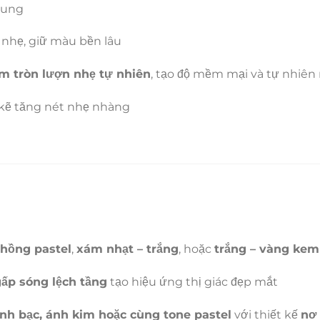
trung
nhẹ, giữ màu bền lâu
ôm tròn lượn nhẹ tự nhiên
, tạo độ mềm mại và tự nhiên
kẽ tăng nét nhẹ nhàng
 hồng pastel
,
xám nhạt – trắng
, hoặc
trắng – vàng kem
gấp sóng lệch tầng
tạo hiệu ứng thị giác đẹp mắt
ánh bạc, ánh kim hoặc cùng tone pastel
với thiết kế
nơ 