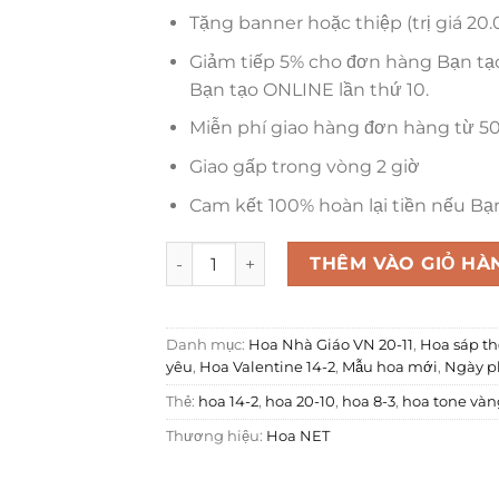
Tặng banner hoặc thiệp (trị giá 20
Giảm tiếp 5% cho đơn hàng Bạn tạ
Bạn tạo ONLINE lần thứ 10.
Miễn phí giao hàng đơn hàng từ 5
Giao gấp trong vòng 2 giờ
Cam kết 100% hoàn lại tiền nếu Bạ
Bó Hoa Sáp Thơm - Tươi Vui số lượng
THÊM VÀO GIỎ HÀ
Danh mục:
Hoa Nhà Giáo VN 20-11
,
Hoa sáp t
yêu
,
Hoa Valentine 14-2
,
Mẫu hoa mới
,
Ngày p
Thẻ:
hoa 14-2
,
hoa 20-10
,
hoa 8-3
,
hoa tone vàn
Thương hiệu:
Hoa NET