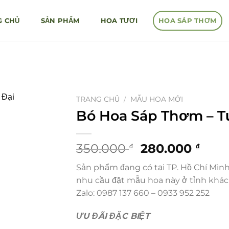
G CHỦ
SẢN PHẨM
HOA TƯƠI
HOA SÁP THƠM
TRANG CHỦ
/
MẪU HOA MỚI
Bó Hoa Sáp Thơm – T
Giá
Giá
350.000
280.000
₫
₫
gốc
hiện
Sản phẩm đang có tại TP. Hồ Chí Mìn
là:
tại
nhu cầu đặt mẫu hoa này ở tỉnh khác,
350.000 ₫.
là:
Zalo: 0987 137 660 – 0933 952 252
280.
ƯU ĐÃI ĐẶC BIỆT