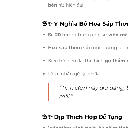
bên
rất hiện đại
🌸✨
Ý Nghĩa Bó Hoa Sáp Thơ
Số 20
tượng trưng cho sự
viên mã
Hoa sáp thơm
với mùi hương dịu 
Kiểu bó hiện đại thể hiện
gu thẩm m
Là lời nhắn gửi ý nghĩa:
“Tình cảm này dịu dàng, 
mãi.”
🌸✨
Dịp Thích Hợp Để Tặng
Valentine, sinh nhật, kỷ niệm tìn