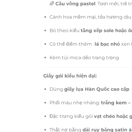
🌈
Cầu vồng pastel
: Tươi mới, trẻ 
Cánh hoa mềm mại, tỏa hương dịu 
Bó theo kiểu
tầng xếp sole hoặc 
Có thể điểm thêm
lá bạc nhỏ
xen 
Kèm túi mica dẻo trang trọng
Giấy gói kiểu hiện đại:
Dùng
giấy lụa Hàn Quốc cao cấp
Phối màu nhẹ nhàng:
trắng kem –
Đặc trưng kiểu gói
vạt chéo hoặc 
Thắt nơ bằng
dải ruy băng satin 