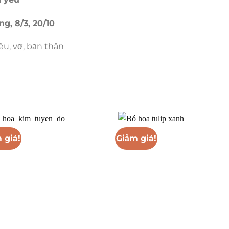
g, 8/3, 20/10
u, vợ, bạn thân
 giá!
Giảm giá!
+