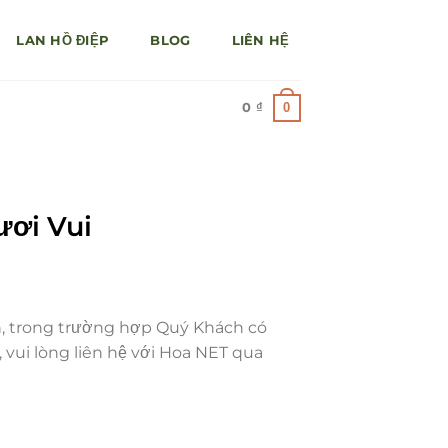
LAN HỒ ĐIỆP
BLOG
LIÊN HỆ
0
0
₫
ươi Vui
h, trong trường hợp Quý Khách có
 vui lòng liên hệ với Hoa NET qua
000 ₫.