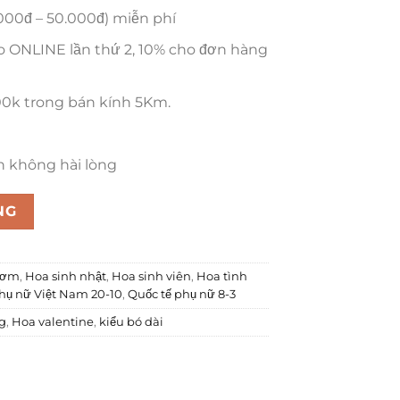
.000đ – 50.000đ) miễn phí
o ONLINE lần thứ 2, 10% cho đơn hàng
00k trong bán kính 5Km.
n không hài lòng
NG
hơm
,
Hoa sinh nhật
,
Hoa sinh viên
,
Hoa tình
hụ nữ Việt Nam 20-10
,
Quốc tế phụ nữ 8-3
g
,
Hoa valentine
,
kiểu bó dài