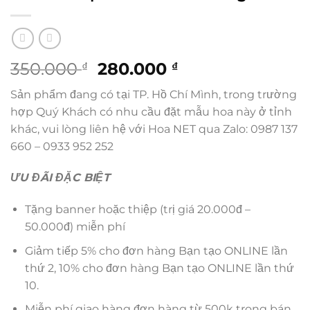
Giá
Giá
350.000
280.000
₫
₫
gốc
hiện
Sản phẩm đang có tại TP. Hồ Chí Mình, trong trường
là:
tại
hợp Quý Khách có nhu cầu đặt mẫu hoa này ở tỉnh
350.000 ₫.
là:
khác, vui lòng liên hệ với Hoa NET qua Zalo: 0987 137
280.000 ₫.
660 – 0933 952 252
ƯU ĐÃI ĐẶC BIỆT
Tặng banner hoặc thiệp (trị giá 20.000đ –
50.000đ) miễn phí
Giảm tiếp 5% cho đơn hàng Bạn tạo ONLINE lần
thứ 2, 10% cho đơn hàng Bạn tạo ONLINE lần thứ
10.
Miễn phí giao hàng đơn hàng từ 500k trong bán