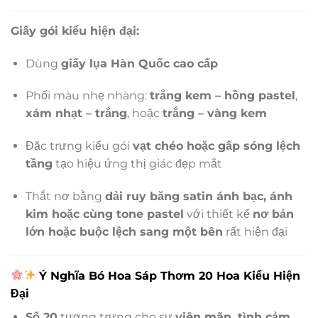
Giấy gói kiểu hiện đại:
Dùng
giấy lụa Hàn Quốc cao cấp
Phối màu nhẹ nhàng:
trắng kem – hồng pastel
,
xám nhạt – trắng
, hoặc
trắng – vàng kem
Đặc trưng kiểu gói
vạt chéo hoặc gấp sóng lệch
tầng
tạo hiệu ứng thị giác đẹp mắt
Thắt nơ bằng
dải ruy băng satin ánh bạc, ánh
kim hoặc cùng tone pastel
với thiết kế
nơ bản
lớn hoặc buộc lệch sang một bên
rất hiện đại
Ý Nghĩa Bó Hoa Sáp Thơm 20 Hoa Kiểu Hiện
Đại
Số 20
tượng trưng cho sự
viên mãn, tình cảm