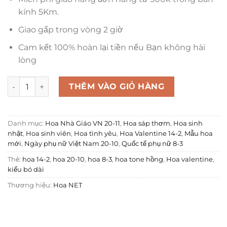
kính 5Km.
Giao gấp trong vòng 2 giờ
Cam kết 100% hoàn lại tiền nếu Bạn không hài
lòng
Bó Hoa Sáp Thơm - Tình Hồng 2 số lượng
THÊM VÀO GIỎ HÀNG
Danh mục:
Hoa Nhà Giáo VN 20-11
,
Hoa sáp thơm
,
Hoa sinh
nhật
,
Hoa sinh viên
,
Hoa tình yêu
,
Hoa Valentine 14-2
,
Mẫu hoa
mới
,
Ngày phụ nữ Việt Nam 20-10
,
Quốc tế phụ nữ 8-3
Thẻ:
hoa 14-2
,
hoa 20-10
,
hoa 8-3
,
hoa tone hồng
,
Hoa valentine
,
kiểu bó dài
Thương hiệu:
Hoa NET