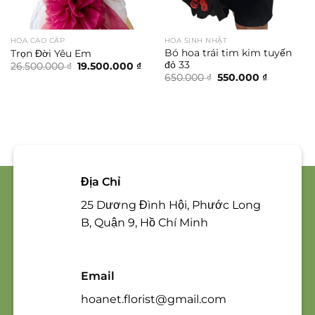
HOA CAO CẤP
HOA SINH NHẬT
Bó hoa trái tim kim tuyến
Trọn Đời Yêu Em
đỏ 33
Giá
Giá
26.500.000
₫
19.500.000
₫
gốc
hiện
Giá
Giá
650.000
₫
550.000
₫
là:
tại
gốc
hiện
26.500.000 ₫.
là:
là:
tại
19.500.000 ₫.
650.000 ₫.
là:
550.000 ₫.
Địa Chỉ
25 Dương Đình Hội, Phước Long
B, Quận 9, Hồ Chí Minh
Email
hoanet.florist@gmail.com