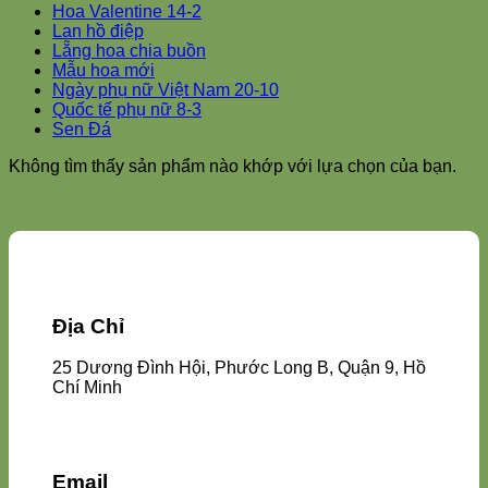
Hoa Valentine 14-2
Lan hồ điệp
Lẵng hoa chia buồn
Mẫu hoa mới
Ngày phụ nữ Việt Nam 20-10
Quốc tế phụ nữ 8-3
Sen Đá
Không tìm thấy sản phẩm nào khớp với lựa chọn của bạn.
Địa Chỉ
25 Dương Đình Hội, Phước Long B, Quận 9, Hồ
Chí Minh
Email