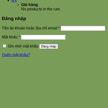
0
₫
Giỏ hàng
No products in the cart.
Đăng nhập
Tên tài khoản hoặc địa chỉ email
*
Mật khẩu
*
Ghi nhớ mật khẩu
Đăng nhập
Quên mật khẩu?