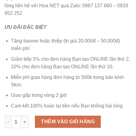
650.000 ₫.
là:
lòng liên hệ với Hoa NET qua Zalo: 0987 137 660 – 0933
550.000 ₫.
952 252
ƯU ĐÃI ĐẶC BIỆT
Tặng banner hoặc thiệp (trị giá 20.000đ – 50.000đ)
miễn phí
Giảm tiếp 5% cho đơn hàng Bạn tạo ONLINE lần thứ 2,
10% cho đơn hàng Bạn tạo ONLINE lần thứ 10.
Miễn phí giao hàng đơn hàng từ 500k trong bán kính
5Km.
Giao gấp trong vòng 2 giờ
Cam kết 100% hoàn lại tiền nếu Bạn không hài lòng
Bó Hoa Sáp Thơm Chữ “Mẹ” số lượng
THÊM VÀO GIỎ HÀNG