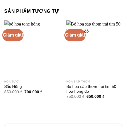
SẢN PHẨM TƯƠNG TỰ
Giảm giá!
Giảm giá!
HOA TƯƠI
HOA SÁP THƠM
Bó hoa sáp thơm trái tim 50
Sắc Hồng
hoa hồng đỏ
Giá
Giá
850.000
₫
700.000
₫
gốc
hiện
Giá
Giá
750.000
₫
650.000
₫
là:
tại
gốc
hiện
850.000 ₫.
là:
là:
tại
700.000 ₫.
750.000 ₫.
là:
650.000 ₫.