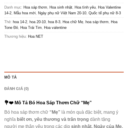
Danh mục:
Hoa sáp thơm
,
Hoa sinh nhật
,
Hoa tình yêu
,
Hoa Valentine
14-2
,
Mẫu hoa mới
,
Ngày phụ nữ Việt Nam 20-10
,
Quốc tế phụ nữ 8-3
Thẻ:
hoa 14-2
,
hoa 20-10
,
hoa 8-3
,
Hoa chữ Mẹ
,
hoa sáp thơm
,
Hoa
Tone Đỏ
,
Hoa Trái Tim
,
Hoa valentine
Thương hiệu:
Hoa NET
MÔ TẢ
ĐÁNH GIÁ (0)
💐❤️
Mô Tả Bó Hoa Sáp Thơm Chữ “Mẹ”
Bó hoa sáp thơm chữ
“Mẹ”
là món quà đặc biệt, mang ý
nghĩa
biết ơn, yêu thương và trân trọng
dành tặng
người mẹ thân yêu trong các dịp
sinh nhật, Ngày của Mẹ,