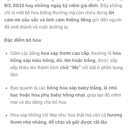
8/3, 20/10 hay những ngày kỷ niệm gia đình
. Đây không
chỉ là một bó hoa thông thường mà còn chứa đựng
lời
cảm ơn sâu sắc và tình cảm thiêng liêng
gửi đến người
đã sinh thành và nuôi dưỡng ta.
Đặc điểm bó hoa
:
Gồm các bông
hoa sáp thơm cao cấp
, thường là
hoa
hồng sáp màu hồng, đỏ, tím hoặc trắng
, được sắp
xếp khéo léo thành hình
chữ “Mẹ”
nổi bật ở phần trung
tâm
Bao quanh là các
bông hoa sáp baby trắng, lá nhũ
bạc hoặc hoa phụ baby hồng nhạt
, giúp tạo độ mềm
mại và dịu dàng cho bó hoa
Hoa sáp không chỉ đẹp như hoa thật mà còn có
hương
thơm nhẹ nhàng, dễ chịu và giữ được rất lâu