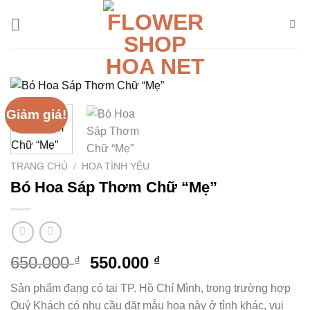
Chuyển
đến
nội
dung
Giảm giá!
TRANG CHỦ
/
HOA TÌNH YÊU
Bó Hoa Sáp Thơm Chữ “Mẹ”
Giá
Giá
650.000
550.000
₫
₫
gốc
hiện
Sản phẩm đang có tại TP. Hồ Chí Mình, trong trường hợp
là:
tại
Quý Khách có nhu cầu đặt mẫu hoa này ở tỉnh khác, vui