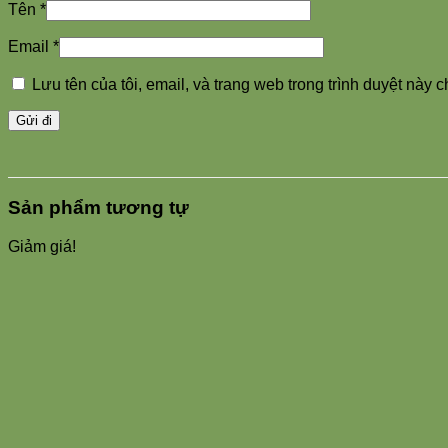
Tên
*
Email
*
Lưu tên của tôi, email, và trang web trong trình duyệt này ch
Sản phẩm tương tự
Giảm giá!