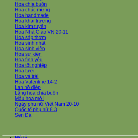
Hoa chia buồn
Hoa chúc mừng
Hoa handmade
Hoa khai trương
Hoa kim tuyến
Hoa Nhà Giáo VN 20-11
Hoa sáp thơm
Hoa sinh nhật
Hoa sinh viên
Hoa sự kiện
Hoa tình yêu
Hoa tốt nghiệp
Hoa tươi
Hoa và trái
Hoa Valentine 14-2
Lan hồ điệp
Lẵng hoa chia buồn
Mẫu hoa mới
Ngày phụ nữ Việt Nam 20-10
Quốc tế phụ nữ 8-3
Sen Đá
Mô tả