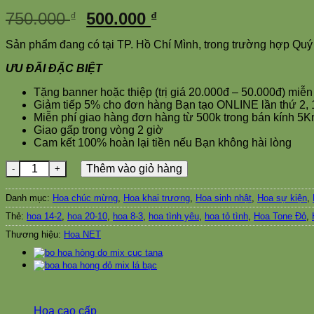
Giá
Giá
750.000
500.000
₫
₫
gốc
hiện
Sản phẩm đang có tại TP. Hồ Chí Mình, trong trường hợp Quý
là:
tại
750.000 ₫.
là:
ƯU ĐÃI ĐẶC BIỆT
500.000 ₫.
Tặng banner hoặc thiệp (trị giá 20.000đ – 50.000đ) miễn
Giảm tiếp 5% cho đơn hàng Bạn tạo ONLINE lần thứ 2,
Miễn phí giao hàng đơn hàng từ 500k trong bán kính 5K
Giao gấp trong vòng 2 giờ
Cam kết 100% hoàn lại tiền nếu Bạn không hài lòng
Nồng Nàn số lượng
Thêm vào giỏ hàng
Danh mục:
Hoa chúc mừng
,
Hoa khai trương
,
Hoa sinh nhật
,
Hoa sự kiện
,
Thẻ:
hoa 14-2
,
hoa 20-10
,
hoa 8-3
,
hoa tình yêu
,
hoa tỏ tình
,
Hoa Tone Đỏ
,
Thương hiệu:
Hoa NET
Hoa cao cấp