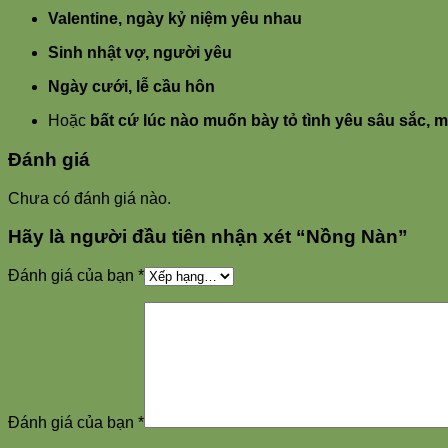
Valentine, ngày kỷ niệm yêu nhau
Sinh nhật vợ, người yêu
Ngày cưới, lễ cầu hôn
Hoặc
bất cứ lúc nào muốn bày tỏ tình yêu sâu sắc, m
Đánh giá
Chưa có đánh giá nào.
Hãy là người đầu tiên nhận xét “Nồng Nàn”
Đánh giá của bạn
*
Đánh giá của bạn
*