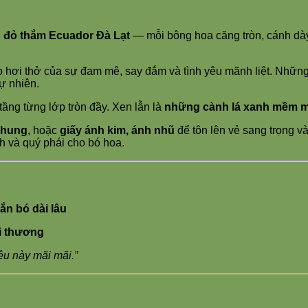
 đỏ thắm Ecuador Đà Lạt
— mỗi bông hoa căng tròn, cánh dày
hơi thở của sự đam mê, say đắm và tình yêu mãnh liệt. Nhữn
ự nhiên.
 tầng từng lớp tròn đầy. Xen lẫn là
những cành lá xanh mềm m
nhung
, hoặc
giấy ánh kim, ánh nhũ
để tôn lên vẻ sang trọng và
ch và quý phái cho bó hoa.
ắn bó dài lâu
ời thương
yêu này mãi mãi.”