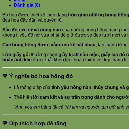
Đánh giá (0)
Bó hoa được thiết kế theo dáng
tròn gồm những
bông hồng
đóa hoa đầy đặn và quyến rũ.
Sắc đỏ rực rỡ và nồng nàn
của những bông hồng mang theo 
không tì vết, độ nở vừa phải để giữ được vẻ đẹp tươi mới và t
Các bông hồng được cắm xen kẽ sát nhau
, tạo thành từng
Lớp giấy gói
thường chọn
giấy kraft nâu mộc
,
giấy lụa đỏ 
hoặc ánh kim
được thắt khéo léo, hoàn thiện vẻ đẹp thanh lị
🌹
Ý nghĩa bó hoa hồng đỏ
Là thông điệp của
tình yêu nồng nàn, thủy chung và g
Thể hiện
lời cam kết và sự trân trọng dành cho ngư
“Anh yêu em bằng tất cả trái tim và nguyện gìn giữ tình 
🌹
Dịp thích hợp để tặng