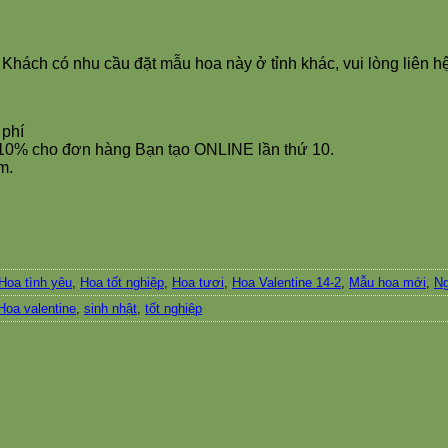
 Khách có nhu cầu đặt mẫu hoa này ở tỉnh khác, vui lòng liên
 phí
 10% cho đơn hàng Bạn tạo ONLINE lần thứ 10.
m.
Hoa tình yêu
,
Hoa tốt nghiệp
,
Hoa tươi
,
Hoa Valentine 14-2
,
Mẫu hoa mới
,
Ng
Hoa valentine
,
sinh nhật
,
tốt nghiệp