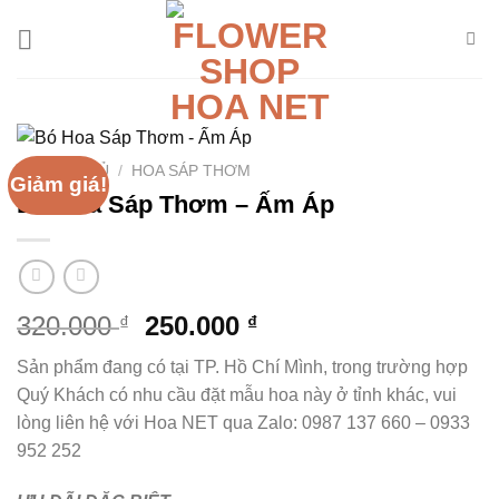
Chuyển
đến
nội
dung
TRANG CHỦ
/
HOA SÁP THƠM
Giảm giá!
Bó Hoa Sáp Thơm – Ấm Áp
Giá
Giá
320.000
250.000
₫
₫
gốc
hiện
Sản phẩm đang có tại TP. Hồ Chí Mình, trong trường hợp
là:
tại
Quý Khách có nhu cầu đặt mẫu hoa này ở tỉnh khác, vui
320.000 ₫.
là:
lòng liên hệ với Hoa NET qua Zalo: 0987 137 660 – 0933
250.000 ₫.
952 252