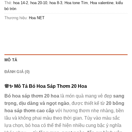
Thẻ:
hoa 14-2
,
hoa 20-10
,
hoa 8-3
,
Hoa tone Tím
,
Hoa valentine
,
kiểu
bó tròn
Thương hiệu:
Hoa NET
MÔ TẢ
ĐÁNH GIÁ (0)
🌸✨
Mô Tả Bó Hoa Sáp Thơm 20 Hoa
Bó hoa sáp thơm 20 hoa
là món quà mang vẻ đẹp
sang
trọng, dịu dàng và ngọt ngào
, được thiết kế từ
20 bông
hoa sáp thơm cao cấp
với hương thơm nhẹ nhàng, bền
lâu và không phai màu theo thời gian. Tùy vào màu sắc
lựa chọn, bó hoa có thể thể hiện nhiều cung bậc ý nghĩa