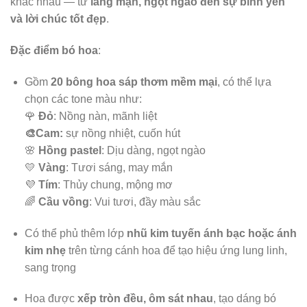
khác nhau — từ
lãng mạn, ngọt ngào đến sự bình yên
và lời chúc tốt đẹp
.
Đặc điểm bó hoa
:
Gồm
20 bông hoa sáp thơm mềm mại
, có thể lựa
chọn các tone màu như:
🌹
Đỏ
: Nồng nàn, mãnh liệt
🎨Cam:
sự nồng nhiệt, cuốn hút
🌸
Hồng pastel
: Dịu dàng, ngọt ngào
💛
Vàng
: Tươi sáng, may mắn
💜
Tím
: Thủy chung, mộng mơ
🌈
Cầu vồng
: Vui tươi, đầy màu sắc
Có thể phủ thêm lớp
nhũ kim tuyến ánh bạc hoặc ánh
kim nhẹ
trên từng cánh hoa để tạo hiệu ứng lung linh,
sang trọng
Hoa được
xếp tròn đều, ôm sát nhau
, tạo dáng bó