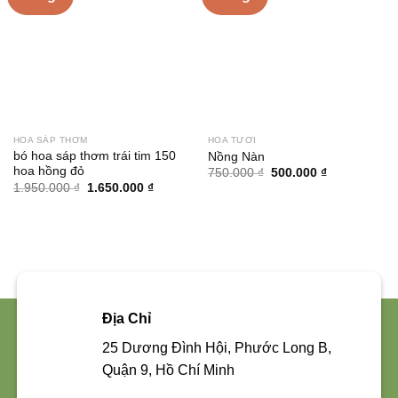
HOA SÁP THƠM
HOA TƯƠI
bó hoa sáp thơm trái tim 150
Nồng Nàn
hoa hồng đỏ
Giá
Giá
750.000
₫
500.000
₫
gốc
hiện
Giá
Giá
1.950.000
₫
1.650.000
₫
là:
tại
gốc
hiện
750.000 ₫.
là:
là:
tại
500.000 ₫.
1.950.000 ₫.
là:
1.650.000 ₫.
Địa Chỉ
25 Dương Đình Hội, Phước Long B,
Quận 9, Hồ Chí Minh