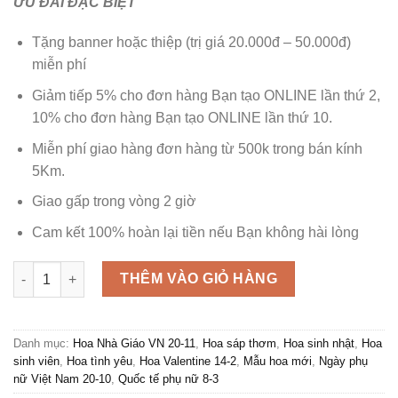
ƯU ĐÃI ĐẶC BIỆT
Tặng banner hoặc thiệp (trị giá 20.000đ – 50.000đ)
miễn phí
Giảm tiếp 5% cho đơn hàng Bạn tạo ONLINE lần thứ 2,
10% cho đơn hàng Bạn tạo ONLINE lần thứ 10.
Miễn phí giao hàng đơn hàng từ 500k trong bán kính
5Km.
Giao gấp trong vòng 2 giờ
Cam kết 100% hoàn lại tiền nếu Bạn không hài lòng
Bó Hoa Sáp Thơm - Ấm Áp số lượng
THÊM VÀO GIỎ HÀNG
Danh mục:
Hoa Nhà Giáo VN 20-11
,
Hoa sáp thơm
,
Hoa sinh nhật
,
Hoa
sinh viên
,
Hoa tình yêu
,
Hoa Valentine 14-2
,
Mẫu hoa mới
,
Ngày phụ
nữ Việt Nam 20-10
,
Quốc tế phụ nữ 8-3