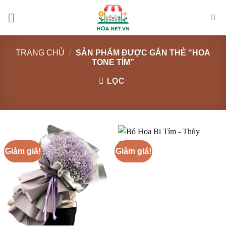
Chuyển
đến
nội
dung
TRANG CHỦ
/
SẢN PHẨM ĐƯỢC GẮN THẺ “HOA
TONE TÍM”
LỌC
Giảm giá!
Giảm giá!