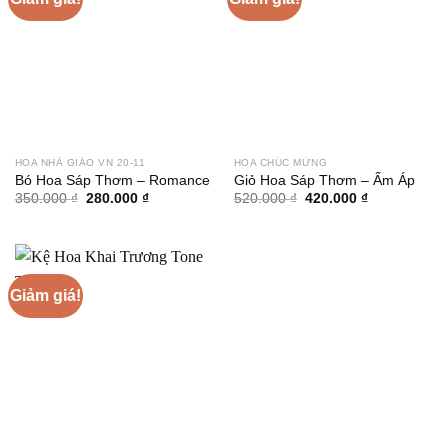
HOA NHÀ GIÁO VN 20-11
HOA CHÚC MỪNG
Bó Hoa Sáp Thơm – Romance
Giỏ Hoa Sáp Thơm – Ấm Áp
Giá
Giá
Giá
Giá
350.000
₫
280.000
₫
520.000
₫
420.000
₫
gốc
hiện
gốc
hiện
là:
tại
là:
tại
350.000 ₫.
là:
520.000 ₫.
là:
280.000 ₫.
420.000 ₫.
Giảm giá!