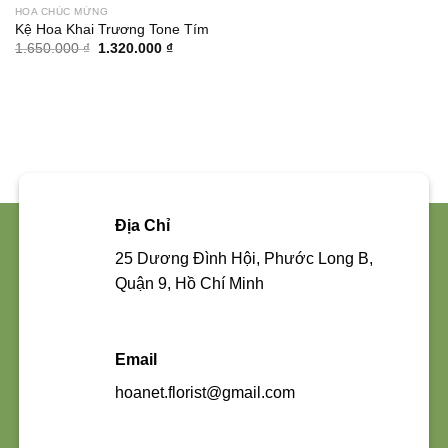
HOA CHÚC MỪNG
Kệ Hoa Khai Trương Tone Tím
Giá
Giá
1.650.000
₫
1.320.000
₫
gốc
hiện
là:
tại
1.650.000 ₫.
là:
1.320.000 ₫.
Địa Chỉ
25 Dương Đình Hội, Phước Long B,
Quận 9, Hồ Chí Minh
Email
hoanet.florist@gmail.com