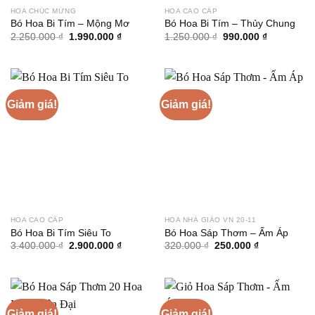
HOA CHÚC MỪNG
HOA CAO CẤP
Bó Hoa Bi Tím – Mộng Mơ
Bó Hoa Bi Tím – Thủy Chung
Giá
Giá
Giá
Giá
2.250.000
₫
1.990.000
₫
1.250.000
₫
990.000
₫
gốc
hiện
gốc
hiện
là:
tại
là:
tại
2.250.000 ₫.
là:
1.250.000 ₫.
là:
1.990.000 ₫.
990.000 ₫.
Giảm giá!
Giảm giá!
HOA CAO CẤP
HOA NHÀ GIÁO VN 20-11
Bó Hoa Bi Tím Siêu To
Bó Hoa Sáp Thơm – Ấm Áp
Giá
Giá
Giá
Giá
3.400.000
₫
2.900.000
₫
320.000
₫
250.000
₫
gốc
hiện
gốc
hiện
là:
tại
là:
tại
3.400.000 ₫.
là:
320.000 ₫.
là:
2.900.000 ₫.
250.000 ₫.
Giảm giá!
Giảm giá!