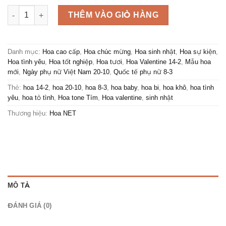
Bó Hoa Bi Tím Siêu To số lượng
THÊM VÀO GIỎ HÀNG
Danh mục:
Hoa cao cấp
,
Hoa chúc mừng
,
Hoa sinh nhật
,
Hoa sự kiện
,
Hoa tình yêu
,
Hoa tốt nghiệp
,
Hoa tươi
,
Hoa Valentine 14-2
,
Mẫu hoa
mới
,
Ngày phụ nữ Việt Nam 20-10
,
Quốc tế phụ nữ 8-3
Thẻ:
hoa 14-2
,
hoa 20-10
,
hoa 8-3
,
hoa baby
,
hoa bi
,
hoa khô
,
hoa tình
yêu
,
hoa tỏ tình
,
Hoa tone Tím
,
Hoa valentine
,
sinh nhật
Thương hiệu:
Hoa NET
MÔ TẢ
ĐÁNH GIÁ (0)