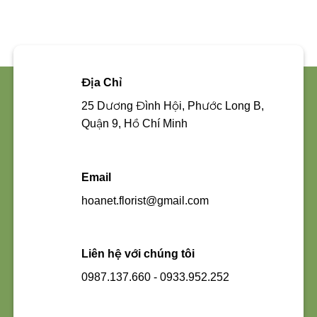
850.000 ₫.
là:
1.950.000 ₫.
là:
700.000 ₫.
1.550.0
Địa Chỉ
25 Dương Đình Hội, Phước Long B,
Quận 9, Hồ Chí Minh
Email
hoanet.florist@gmail.com
Liên hệ với chúng tôi
0987.137.660 - 0933.952.252