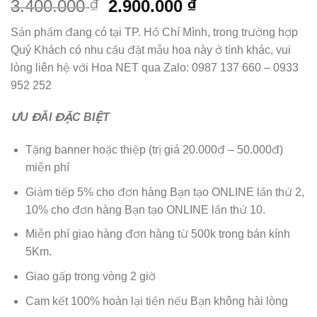
Giá
Giá
3.400.000
2.900.000
₫
₫
gốc
hiện
Sản phẩm đang có tại TP. Hồ Chí Mình, trong trường hợp
là:
tại
Quý Khách có nhu cầu đặt mẫu hoa này ở tỉnh khác, vui
3.400.000 ₫.
là:
lòng liên hệ với Hoa NET qua Zalo: 0987 137 660 – 0933
2.900.000 ₫.
952 252
ƯU ĐÃI ĐẶC BIỆT
Tặng banner hoặc thiệp (trị giá 20.000đ – 50.000đ)
miễn phí
Giảm tiếp 5% cho đơn hàng Bạn tạo ONLINE lần thứ 2,
10% cho đơn hàng Bạn tạo ONLINE lần thứ 10.
Miễn phí giao hàng đơn hàng từ 500k trong bán kính
5Km.
Giao gấp trong vòng 2 giờ
Cam kết 100% hoàn lại tiền nếu Bạn không hài lòng