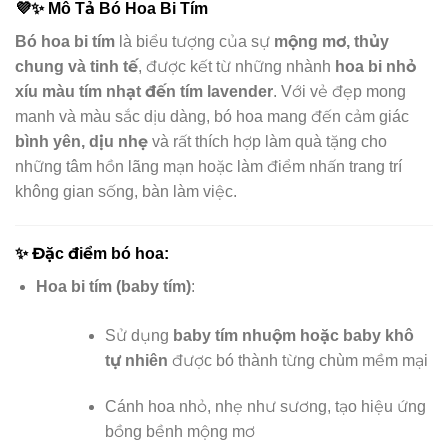
💜✨
Mô Tả Bó Hoa Bi Tím
Bó hoa bi tím
là biểu tượng của sự
mộng mơ, thủy
chung và tinh tế
, được kết từ những nhành
hoa bi nhỏ
xíu màu tím nhạt đến tím lavender
. Với vẻ đẹp mong
manh và màu sắc dịu dàng, bó hoa mang đến cảm giác
bình yên, dịu nhẹ
và rất thích hợp làm quà tặng cho
những tâm hồn lãng mạn hoặc làm điểm nhấn trang trí
không gian sống, bàn làm việc.
✨
Đặc điểm bó hoa:
Hoa bi tím (baby tím)
:
Sử dụng
baby tím nhuộm hoặc baby khô
tự nhiên
được bó thành từng chùm mềm mại
Cánh hoa nhỏ, nhẹ như sương, tạo hiệu ứng
bồng bềnh mộng mơ