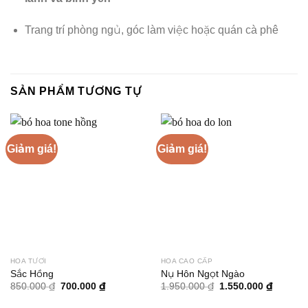
Trang trí phòng ngủ, góc làm việc hoặc quán cà phê
SẢN PHẨM TƯƠNG TỰ
Giảm giá!
Giảm giá!
HOA TƯƠI
HOA CAO CẤP
Sắc Hồng
Nụ Hôn Ngọt Ngào
Giá
Giá
Giá
Giá
850.000
₫
700.000
₫
1.950.000
₫
1.550.000
₫
gốc
hiện
gốc
hiện
là:
tại
là:
tại