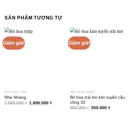
SẢN PHẨM TƯƠNG TỰ
Giảm giá!
Giảm giá!
HOA CAO CẤP
HOA SINH NHẬT
Bó hoa trái tim kim tuyến cầu
Nhẹ Nhàng
vồng 33
Giá
Giá
2.550.000
₫
1.890.000
₫
gốc
hiện
Giá
Giá
650.000
₫
550.000
₫
là:
tại
gốc
hiện
2.550.000 ₫.
là:
là:
tại
1.890.000 ₫.
650.000 ₫.
là:
550.000 ₫.