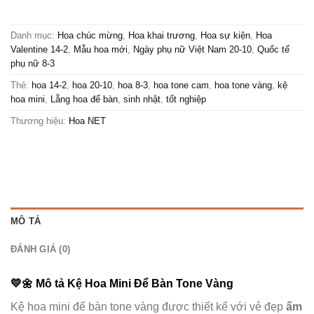
Danh mục:
Hoa chúc mừng
,
Hoa khai trương
,
Hoa sự kiện
,
Hoa
Valentine 14-2
,
Mẫu hoa mới
,
Ngày phụ nữ Việt Nam 20-10
,
Quốc tế
phụ nữ 8-3
Thẻ:
hoa 14-2
,
hoa 20-10
,
hoa 8-3
,
hoa tone cam
,
hoa tone vàng
,
kệ
hoa mini
,
Lẵng hoa để bàn
,
sinh nhật
,
tốt nghiệp
Thương hiệu:
Hoa NET
MÔ TẢ
ĐÁNH GIÁ (0)
💛🌼
Mô tả Kệ Hoa Mini Để Bàn Tone Vàng
Kệ hoa mini để bàn tone vàng được thiết kế với vẻ đẹp
ấm