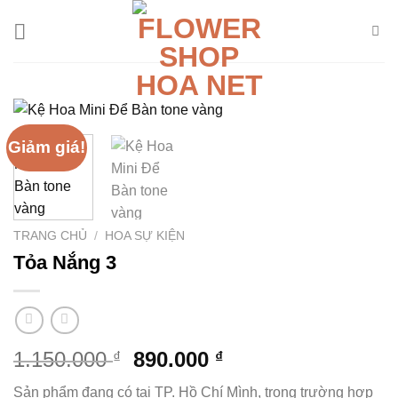
Chuyển
đến
nội
dung
Giảm giá!
TRANG CHỦ
/
HOA SỰ KIỆN
Tỏa Nắng 3
Giá
Giá
1.150.000
890.000
₫
₫
gốc
hiện
Sản phẩm đang có tại TP. Hồ Chí Mình, trong trường hợp