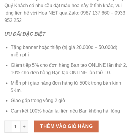
là:
tại
Quý Khách có nhu cầu đặt mẫu hoa này ở tỉnh khác, vui
1.150.000 ₫.
là:
lòng liên hệ với Hoa NET qua Zalo: 0987 137 660 – 0933
890.000 ₫.
952 252
ƯU ĐÃI ĐẶC BIỆT
Tặng banner hoặc thiệp (trị giá 20.000đ – 50.000đ)
miễn phí
Giảm tiếp 5% cho đơn hàng Bạn tạo ONLINE lần thứ 2,
10% cho đơn hàng Bạn tạo ONLINE lần thứ 10.
Miễn phí giao hàng đơn hàng từ 500k trong bán kính
5Km.
Giao gấp trong vòng 2 giờ
Cam kết 100% hoàn lại tiền nếu Bạn không hài lòng
Tỏa Nắng 3 số lượng
THÊM VÀO GIỎ HÀNG