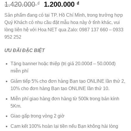
Giá
Giá
1.420.000
1.200.000
₫
₫
gốc
hiện
Sản phẩm đang có tại TP. Hồ Chí Mình, trong trường hợp
là:
tại
Quý Khách có nhu cầu đặt mẫu hoa này ở tỉnh khác, vui
1.420.000 ₫.
là:
lòng liên hệ với Hoa NET qua Zalo: 0987 137 660 – 0933
1.200.000 ₫.
952 252
ƯU ĐÃI ĐẶC BIỆT
Tặng banner hoặc thiệp (trị giá 20.000đ – 50.000đ)
miễn phí
Giảm tiếp 5% cho đơn hàng Bạn tạo ONLINE lần thứ 2,
10% cho đơn hàng Bạn tạo ONLINE lần thứ 10.
Miễn phí giao hàng đơn hàng từ 500k trong bán kính
5Km.
Giao gấp trong vòng 2 giờ
Cam kết 100% hoàn lại tiền nếu Bạn không hài lòng