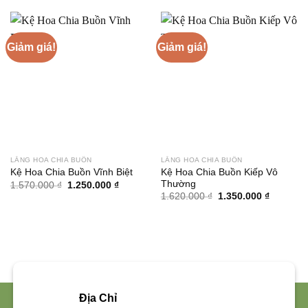
Giảm giá!
Giảm giá!
LẴNG HOA CHIA BUỒN
LẴNG HOA CHIA BUỒN
Kệ Hoa Chia Buồn Kiếp Vô
Kệ Hoa Chia Buồn Vĩnh Biệt
Thường
Giá
Giá
1.570.000
₫
1.250.000
₫
gốc
hiện
Giá
Giá
1.620.000
₫
1.350.000
₫
là:
tại
gốc
hiện
1.570.000 ₫.
là:
là:
tại
1.250.000 ₫.
1.620.000 ₫.
là:
1.350.00
Địa Chỉ