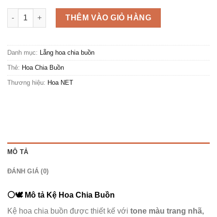
Kệ Hoa Chia Buồn Mãi Nhớ số lượng
THÊM VÀO GIỎ HÀNG
Danh mục:
Lẵng hoa chia buồn
Thẻ:
Hoa Chia Buồn
Thương hiệu:
Hoa NET
MÔ TẢ
ĐÁNH GIÁ (0)
⚪️🕊️
Mô tả Kệ Hoa Chia Buồn
Kệ hoa chia buồn được thiết kế với
tone màu trang nhã,