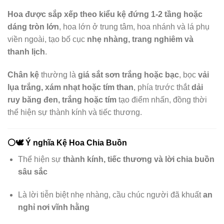
Hoa được sắp xếp theo kiểu kệ đứng 1-2 tầng hoặc
dáng tròn lớn
, hoa lớn ở trung tâm, hoa nhánh và lá phụ
viền ngoài, tạo bố cục
nhẹ nhàng, trang nghiêm và
thanh lịch
.
Chân kệ
thường là
giá sắt sơn trắng hoặc bạc
, bọc
vải
lụa trắng, xám nhạt hoặc tím than
, phía trước thắt
dải
ruy băng đen, trắng hoặc tím
tạo điểm nhấn, đồng thời
thể hiện sự thành kính và tiếc thương.
⚪️🕊️
Ý nghĩa Kệ Hoa Chia Buồn
Thể hiện sự
thành kính, tiếc thương và lời chia buồn
sâu sắc
Là lời tiễn biệt nhẹ nhàng, cầu chúc người đã khuất
an
nghỉ nơi vĩnh hằng