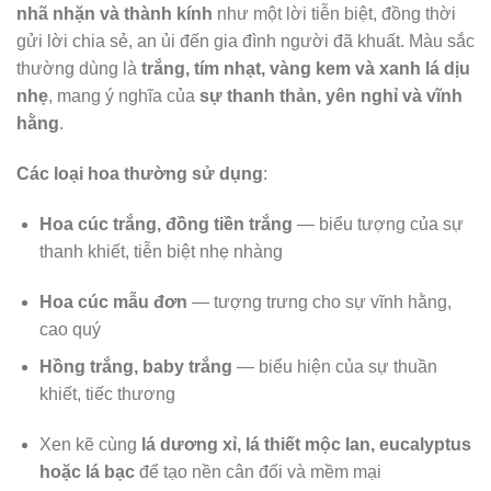
nhã nhặn và thành kính
như một lời tiễn biệt, đồng thời
gửi lời chia sẻ, an ủi đến gia đình người đã khuất. Màu sắc
thường dùng là
trắng, tím nhạt, vàng kem và xanh lá dịu
nhẹ
, mang ý nghĩa của
sự thanh thản, yên nghỉ và vĩnh
hằng
.
Các loại hoa thường sử dụng
:
Hoa cúc trắng, đồng tiền trắng
— biểu tượng của sự
thanh khiết, tiễn biệt nhẹ nhàng
Hoa cúc mẫu đơn
— tượng trưng cho sự vĩnh hằng,
cao quý
Hồng trắng, baby trắng
— biểu hiện của sự thuần
khiết, tiếc thương
Xen kẽ cùng
lá dương xỉ, lá thiết mộc lan, eucalyptus
hoặc lá bạc
để tạo nền cân đối và mềm mại