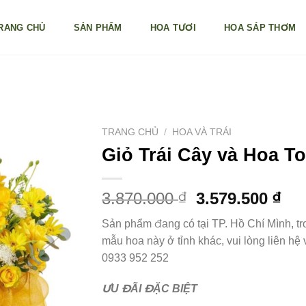
RANG CHỦ
SẢN PHẨM
HOA TƯƠI
HOA SÁP THƠM
TRANG CHỦ
/
HOA VÀ TRÁI
Giỏ Trái Cây và Hoa T
Giá
Gi
3.870.000
3.579.500
₫
₫
gốc
hiệ
Sản phẩm đang có tại TP. Hồ Chí Mình, t
là:
tại
mẫu hoa này ở tỉnh khác, vui lòng liên h
3.870.000 ₫.
là:
0933 952 252
3.5
ƯU ĐÃI ĐẶC BIỆT