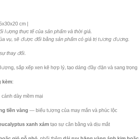
45x30x20 cm |
hối lượng thực tế của sản phẩm và thời giá.
t mùa vụ, sẽ được đổi bằng sản phẩm có giá trị tương đương.
 sự thay đổi.
 lượng, sắp xếp xen kẽ hợp lý, tạo dáng đầy đặn và sang trọng
g kèm
:
, cánh dày mềm mại
ng tiền vàng
— biểu tượng của may mắn và phúc lộc
 eucalyptus xanh xám
tạo sự cân bằng và dịu mắt
 hoặc giỏ gỗ nhỏ
, phối thêm
dải ruy băng vàng ánh kim hoặ