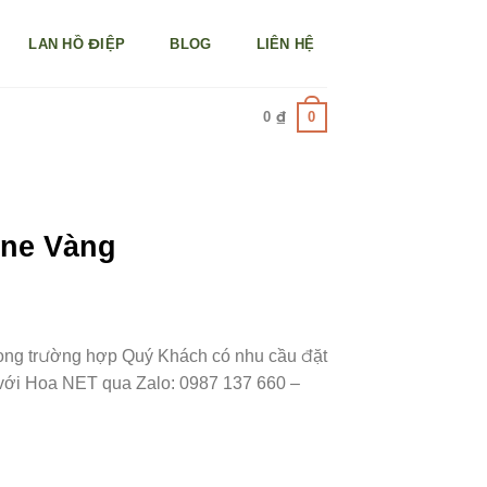
LAN HỒ ĐIỆP
BLOG
LIÊN HỆ
0
0
₫
one Vàng
á
n
rong trường hợp Quý Khách có nhu cầu đặt
ệ với Hoa NET qua Zalo: 0987 137 660 –
79.500 ₫.