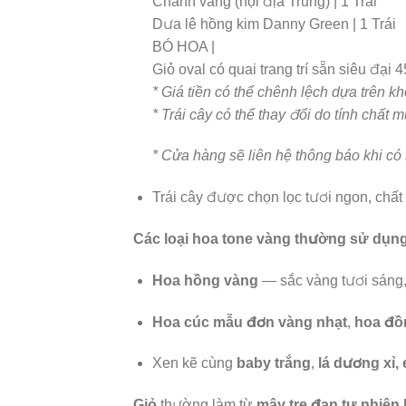
Chanh vàng (nội địa Trung) | 1 Trái
Dưa lê hồng kim Danny Green | 1 Trái
BÓ HOA |
Giỏ oval có quai trang trí sẵn siêu đại 
* Giá tiền có thể chênh lệch dựa trên k
* Trái cây có thể thay đổi do tính chấ
* Cửa hàng sẽ liên hệ thông báo khi có
Trái cây được chọn lọc tươi ngon, chất
Các loại hoa tone vàng thường sử dụn
Hoa hồng vàng
— sắc vàng tươi sáng
Hoa cúc mẫu đơn vàng nhạt
,
hoa đồ
Xen kẽ cùng
baby trắng
,
lá dương xỉ,
Giỏ
thường làm từ
mây tre đan tự nhiên