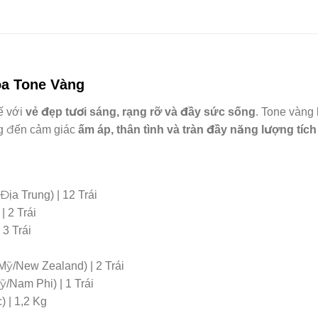
oa Tone Vàng
kế với
vẻ đẹp tươi sáng, rạng rỡ và đầy sức sống
. Tone vàng
g đến cảm giác
ấm áp, thân tình và tràn đầy năng lượng tíc
ịa Trung) | 12 Trái
 2 Trái
 3 Trái
Mỹ/New Zealand) | 2 Trái
/Nam Phi) | 1 Trái
) | 1,2 Kg