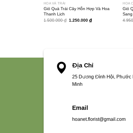
HOA VÀ TRÁI
HOA 
Giỏ Quà Trái Cây Hỗn Hợp Và Hoa
Giỏ 
Thanh Lịch
Sang
Giá
Giá
1.500.000
₫
1.250.000
₫
4.95
gốc
hiện
là:
tại
1.500.000 ₫.
là:
1.250.000 ₫.
Địa Chỉ
25 Dương Đình Hội, Phước 
Minh
Email
hoanet.florist@gmail.com