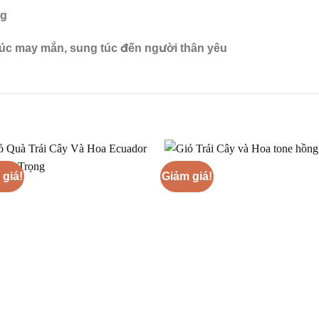
ng
húc may mắn, sung túc đến người thân yêu
 giá!
Giảm giá!
+