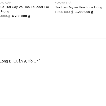
CAO CẤP
HOA VÀ TRÁI
Quà Trái Cây Và Hoa Ecuador Đỏ
Giỏ Trái Cây và Hoa Tone Hồng
 Trọng
Giá
Giá
1.500.000
₫
1.299.000
₫
gốc
hiện
Giá
Giá
0.000
₫
4.700.000
₫
là:
tại
gốc
hiện
1.500.000 ₫.
là:
là:
tại
1.299.00
4.950.000 ₫.
là:
4.700.000 ₫.
Long B, Quận 9, Hồ Chí