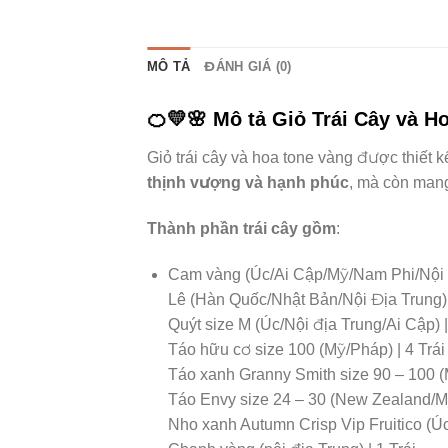
MÔ TẢ
ĐÁNH GIÁ (0)
🍊💛🌸
Mô tả Giỏ Trái Cây và H
Giỏ trái cây và hoa tone vàng được thiết 
thịnh vượng và hạnh phúc
, mà còn man
Thành phần trái cây gồm
:
Cam vàng (Úc/Ai Cập/Mỹ/Nam Phi/Nội Đ
Lê (Hàn Quốc/Nhật Bản/Nội Địa Trung) |
Quýt size M (Úc/Nội địa Trung/Ai Cập) |
Táo hữu cơ size 100 (Mỹ/Pháp) | 4 Trái
Táo xanh Granny Smith size 90 – 100 (
Táo Envy size 24 – 30 (New Zealand/Mỹ
Nho xanh Autumn Crisp Vip Fruitico (Úc