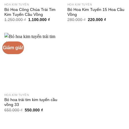
HOA KIM TUYẾN
HOA KIM TUYẾN
Bó Hoa Công Chúa Trái Tim
Bó Hoa Kim Tuyến 15 Hoa Cầu
Kim Tuyến Cầu Vồng
Vồng
Giá
Giá
Giá
Giá
1.250.000
₫
1.100.000
₫
280.000
₫
220.000
₫
gốc
hiện
gốc
hiện
là:
tại
là:
tại
1.250.000 ₫.
là:
280.000 ₫.
là:
1.100.000 ₫.
220.000 ₫.
Giảm giá!
HOA KIM TUYẾN
Bó hoa trái tim kim tuyến cầu
vồng 33
Giá
Giá
650.000
₫
550.000
₫
gốc
hiện
là:
tại
650.000 ₫.
là:
550.000 ₫.