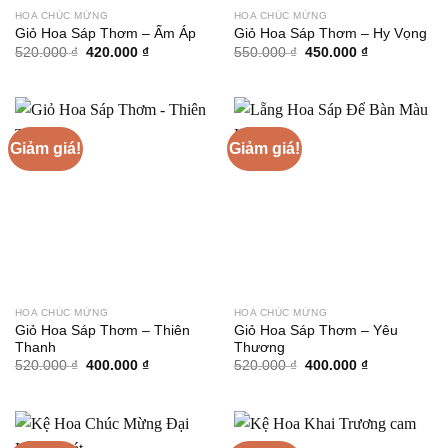
HOA CHÚC MỪNG
HOA CHÚC MỪNG
Giỏ Hoa Sáp Thơm – Ấm Áp
Giỏ Hoa Sáp Thơm – Hy Vọng
Giá
Giá
Giá
Giá
520.000
₫
420.000
₫
550.000
₫
450.000
₫
gốc
hiện
gốc
hiện
là:
tại
là:
tại
520.000 ₫.
là:
550.000 ₫.
là:
420.000 ₫.
450.000 ₫.
Giảm giá!
Giảm giá!
HOA CHÚC MỪNG
HOA CHÚC MỪNG
Giỏ Hoa Sáp Thơm – Thiên
Giỏ Hoa Sáp Thơm – Yêu
Thanh
Thương
Giá
Giá
Giá
Giá
520.000
₫
400.000
₫
520.000
₫
400.000
₫
gốc
hiện
gốc
hiện
là:
tại
là:
tại
520.000 ₫.
là:
520.000 ₫.
là:
400.000 ₫.
400.000 ₫.