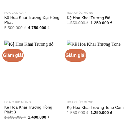
HOA CAO CẤP
HOA CHÚC MỪNG
Kệ Hoa Khai Trương Đại Hồng
Kệ Hoa Khai Trương Đỏ
Phát
Giá
Giá
1.550.000
₫
1.250.000
₫
gốc
hiện
Giá
Giá
5.500.000
₫
4.750.000
₫
là:
tại
gốc
hiện
1.550.000 ₫.
là:
là:
tại
1.250.00
5.500.000 ₫.
là:
4.750.000 ₫.
Giảm giá!
Giảm giá!
HOA CHÚC MỪNG
HOA CHÚC MỪNG
Kệ Hoa Khai Trương Hồng
Kệ Hoa Khai Trương Tone Cam
Phát 3
Giá
Giá
1.550.000
₫
1.250.000
₫
gốc
hiện
Giá
Giá
1.600.000
₫
1.400.000
₫
là:
tại
gốc
hiện
1.550.000 ₫.
là:
là:
tại
1.250.00