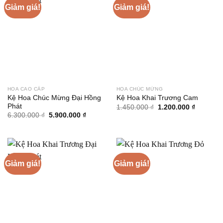
Giảm giá!
Giảm giá!
HOA CAO CẤP
HOA CHÚC MỪNG
Kệ Hoa Chúc Mừng Đại Hồng
Kệ Hoa Khai Trương Cam
Phát
Giá
Giá
1.450.000
₫
1.200.000
₫
gốc
hiện
Giá
Giá
6.300.000
₫
5.900.000
₫
là:
tại
gốc
hiện
1.450.000 ₫.
là:
là:
tại
1.200.00
6.300.000 ₫.
là:
5.900.000 ₫.
Giảm giá!
Giảm giá!