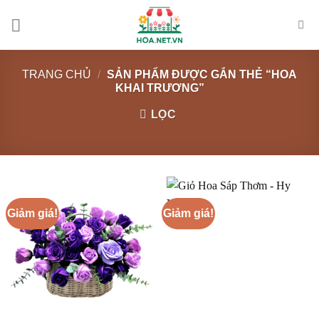
Chuyển
đến
nội
dung
TRANG CHỦ
/
SẢN PHẨM ĐƯỢC GẮN THẺ “HOA
KHAI TRƯƠNG”
LỌC
Giảm giá!
Giảm giá!