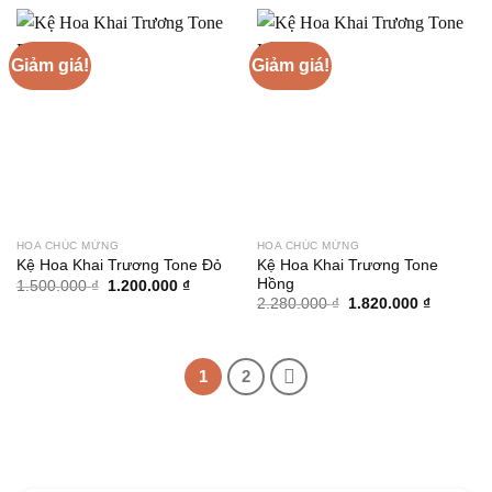
1.600.000 ₫.
là:
1.400.000 ₫.
Giảm giá!
Giảm giá!
HOA CHÚC MỪNG
HOA CHÚC MỪNG
Kệ Hoa Khai Trương Tone
Kệ Hoa Khai Trương Tone Đỏ
Hồng
Giá
Giá
1.500.000
₫
1.200.000
₫
gốc
hiện
Giá
Giá
2.280.000
₫
1.820.000
₫
là:
tại
gốc
hiện
1.500.000 ₫.
là:
là:
tại
1.200.000 ₫.
2.280.000 ₫.
là:
1.820.00
1
2