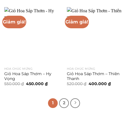
520.000 ₫.
là:
là:
tại
420.000 
280.000 ₫.
là:
220.000 ₫.
Giảm giá!
Giảm giá!
HOA CHÚC MỪNG
HOA CHÚC MỪNG
Giỏ Hoa Sáp Thơm – Hy
Giỏ Hoa Sáp Thơm – Thiên
Vọng
Thanh
Giá
Giá
Giá
Giá
550.000
₫
450.000
₫
520.000
₫
400.000
₫
gốc
hiện
gốc
hiện
là:
tại
là:
tại
550.000 ₫.
là:
520.000 ₫.
là:
450.000 ₫.
400.000 
1
2