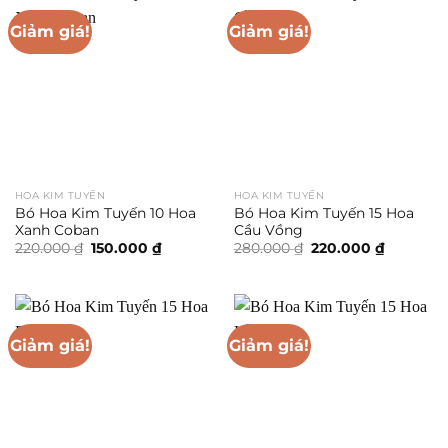
Giảm giá!
Giảm giá!
HOA KIM TUYẾN
HOA KIM TUYẾN
Bó Hoa Kim Tuyến 10 Hoa
Bó Hoa Kim Tuyến 15 Hoa
Xanh Coban
Cầu Vồng
Giá
Giá
Giá
Giá
220.000
₫
150.000
₫
280.000
₫
220.000
₫
gốc
hiện
gốc
hiện
là:
tại
là:
tại
220.000 ₫.
là:
280.000 ₫.
là:
150.000 ₫.
220.000 ₫
Giảm giá!
Giảm giá!