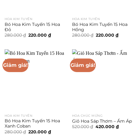
HOA KIM TUYẾN
HOA KIM TUYẾN
Bó Hoa Kim Tuyến 15 Hoa
Bó Hoa Kim Tuyến 15 Hoa
Đỏ
Hồng
Giá
Giá
Giá
Giá
280.000
₫
220.000
₫
280.000
₫
220.000
₫
gốc
hiện
gốc
hiện
là:
tại
là:
tại
280.000 ₫.
là:
280.000 ₫.
là:
220.000 ₫.
220.000 ₫
Giảm giá!
Giảm giá!
HOA KIM TUYẾN
HOA CHÚC MỪNG
Bó Hoa Kim Tuyến 15 Hoa
Giỏ Hoa Sáp Thơm – Ấm Áp
Xanh Coban
Giá
Giá
520.000
₫
420.000
₫
gốc
hiện
Giá
Giá
280.000
₫
220.000
₫
là:
tại
gốc
hiện