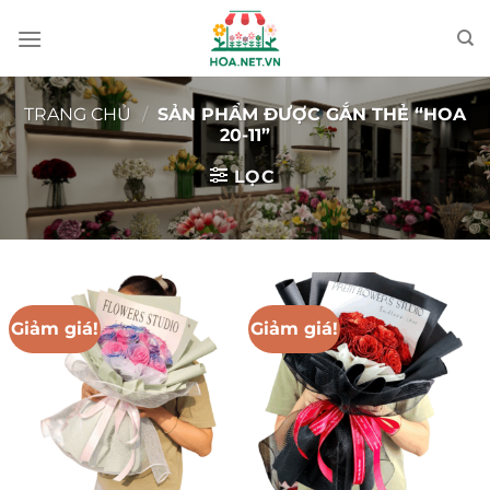
Chuyển
đến
nội
dung
TRANG CHỦ
/
SẢN PHẨM ĐƯỢC GẮN THẺ “HOA
20-11”
LỌC
Giảm giá!
Giảm giá!