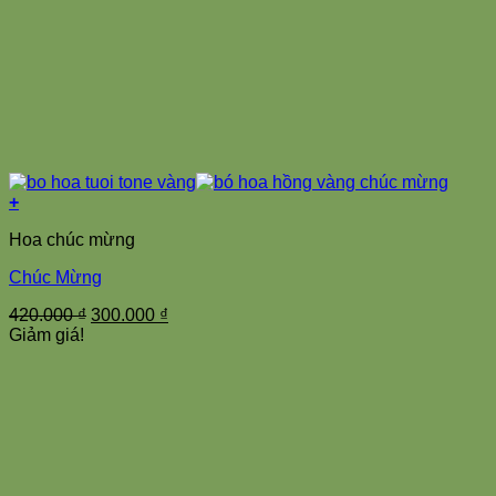
+
Hoa chúc mừng
Chúc Mừng
Giá
Giá
420.000
₫
300.000
₫
gốc
hiện
Giảm giá!
là:
tại
420.000 ₫.
là:
300.000 ₫.