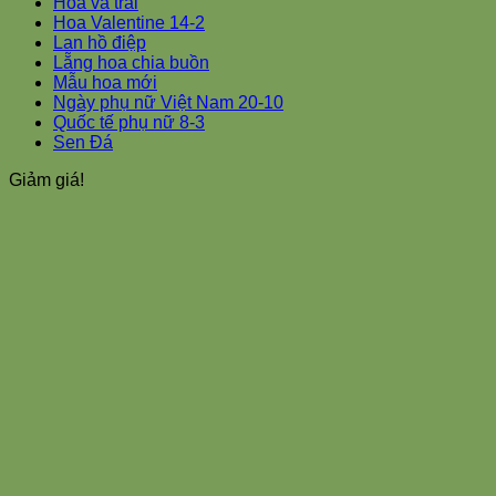
Hoa và trái
Hoa Valentine 14-2
Lan hồ điệp
Lẵng hoa chia buồn
Mẫu hoa mới
Ngày phụ nữ Việt Nam 20-10
Quốc tế phụ nữ 8-3
Sen Đá
Giảm giá!