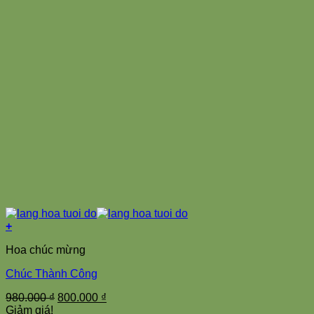
+
Hoa chúc mừng
Chúc Thành Công
Giá
Giá
980.000
₫
800.000
₫
gốc
hiện
Giảm giá!